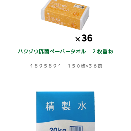
ハクゾウ抗菌ペーパータオル ２枚重ね
１８９５８９１ １５０枚×３６袋