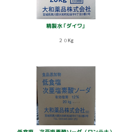
精製水「ダイワ」
２０Kg
低食塩 次亜塩素酸ソーダ（ロンテナ）