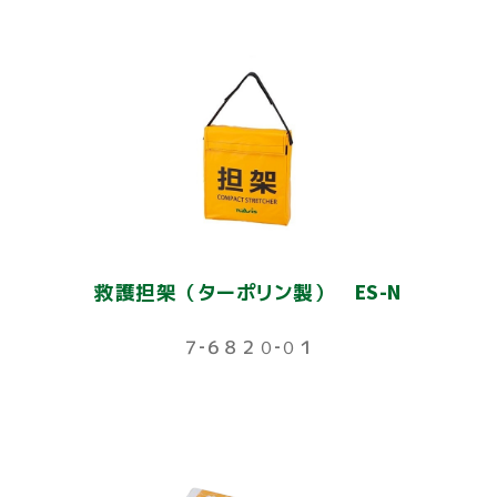
救護担架（ターポリン製） ES-N
７‐６８２０‐０１