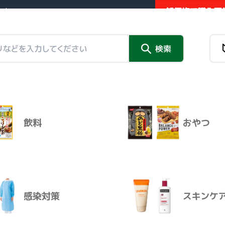
卸価格で購入可能
業者向け販売サイト
新商品
検索
チラシ掲
チラシ掲載品
情報トピックス
外部リンク
策」の検索結果
飲料
おやつ
新商品
チラシ掲
並び替え
感染対策
スキンケ