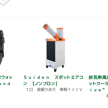
ウォッ
Ｓｕｉｄｅｎ スポットエアコ
排気熱風
ｂａｎｄ
ン 【ノンフロン】
ットクー
１口 首振りあり 単相１００Ｖ
ｉｖｅ”