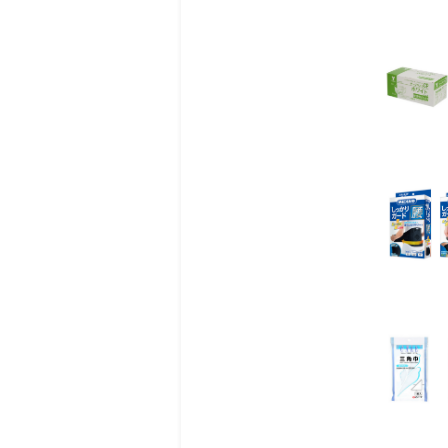
ポカリスエット パウ
Ｌ用
６６ｇ×５袋