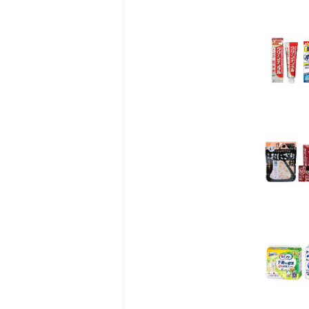
明治アクアサポ
２６７１３７８ ５００