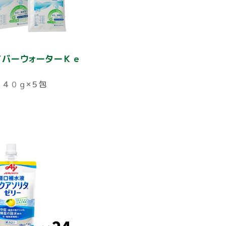
イバーウォーターＫｅ
４０ｇ×５包