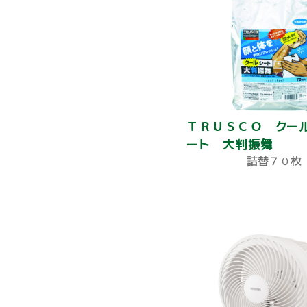
ＴＲＵＳＣＯ クー
ート 大判振舞
詰替７０枚