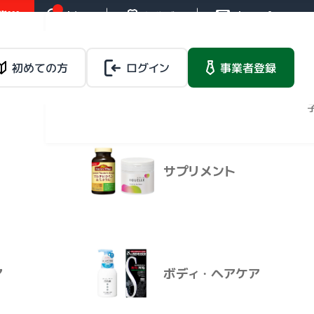
!!!
お知らせ
操作ガイド
お問い合わせ
バイタルネットレ
ンタルサービス
載品
初めての方
ログイン
健康食品
事業者登録
法人向けレンタルサー
ビス
マイページ
サプリメント
バイタルネットレ
載品
健康食品
ンタルサービス
法人向けレンタルサービ
ス
ア
ボディ・ヘアケア