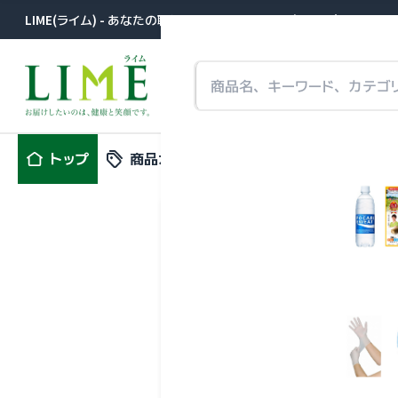
LIME(ライム) - あなたの職場に届きます。医薬品卸が提案する事
トップ
商品カテゴリ
特集
新商品
「熱中症対
表示件数選択