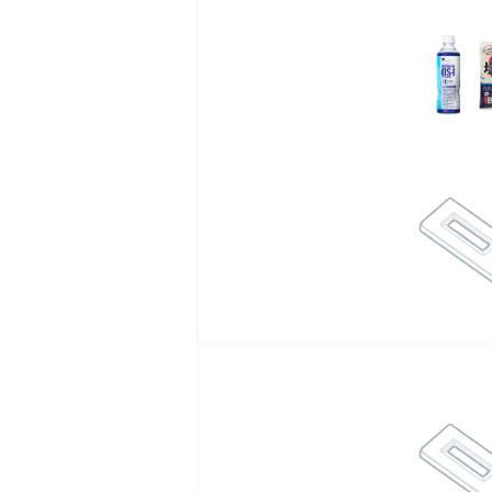
クールネックリング
Ｌサイズ
明治アクアサポー
２６７１３７９ ２０