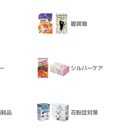
ージタブレッツ スポ
雑貨類
ンク味
８１ｇ
殺虫・防虫
ー
シルバーケア
雑貨類
消耗品
花粉症対策
ー
シルバーケア