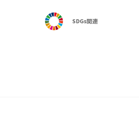
ージタブレッツ ウメ
８１ｇ
SDGs関連
消耗品
花粉症対策
SDGs関連
インフルエンザ危険度
付デジタル温湿度計
ＴＲＵＳＣＯ