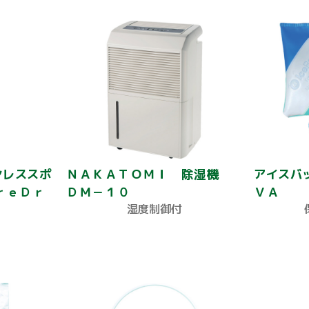
ンレススポ
ＮＡＫＡＴＯＭＩ 除湿機
アイスバ
ｒｅＤｒ
ＤＭ－１０
ＶＡ
湿度制御付