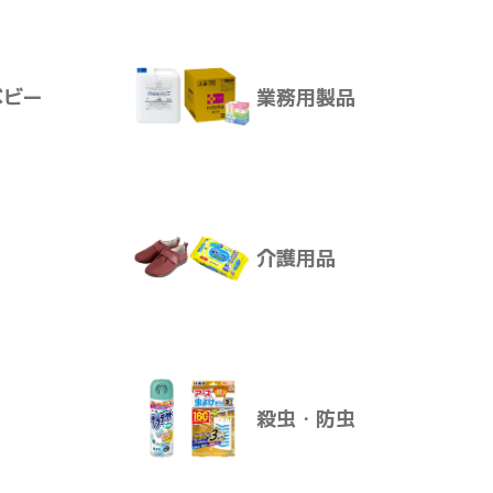
サプリメント
ベビー
業務用製品
菌Ｗのチカラ 黄かぼ
ア
ボディ・ヘアケア
４４ｇ
介護用品
ベビー
業務用製品
殺虫・防虫
介護用品