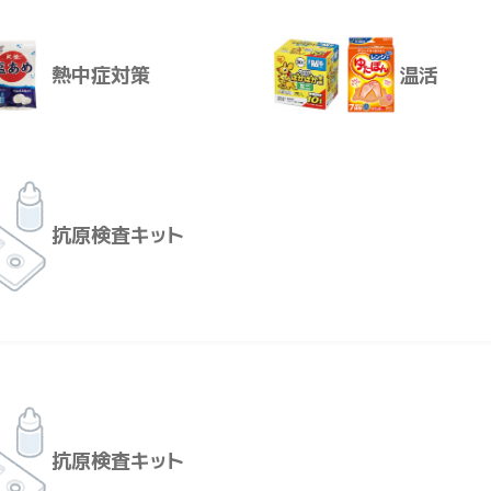
１８°Ｃ
クールネックリング１８°Ｃ
塩分チャ
Ｍサイズ
熱中症対策
温活
救急箱
レンタル
抗原検査キット
熱中症対策
温活
トゼリー
熱中症 応急処置キット ＡＳ
熱中症・
３７５９０４
お知らせ
抗原検査キット
０ｇ×２４
６０－３１４０－５５ １セット