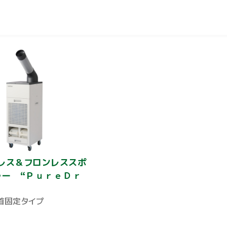
レス＆フロンレススポ
ラー “ＰｕｒｅＤｒ
首固定タイプ