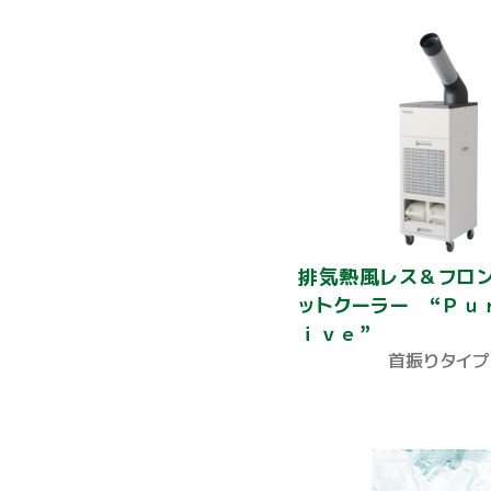
排気熱風レス＆フロ
ットクーラー “Ｐｕ
ｉｖｅ”
首振りタイプ