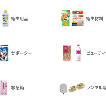
ダー １
塩分チャージタブレッツ 塩レ
塩分チャ
衛生用品
衛生材料
モン
ーツドリ
８１ｇ
介護おむつ
生活用品
サポーター
ビューティ
衛生用品
衛生材料
救急箱
レンタル
サポーター
ビューティ