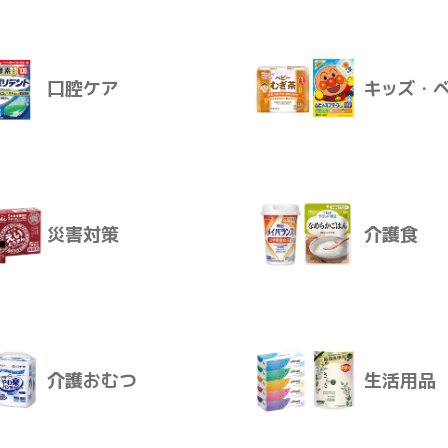
飲料
おやつ
口腔ケア
キッズ・
ート
塩と乳酸菌Ｗのチカラ 梅風味
塩と乳酸
感染対策
スキンケ
す風味
ｍＬ×２４
４４ｇ
災害対策
介護食
口腔ケア
キッズ・
介護おむつ
生活用品
災害対策
介護食