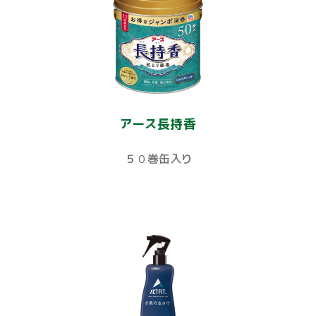
アース長持香
５０巻缶入り