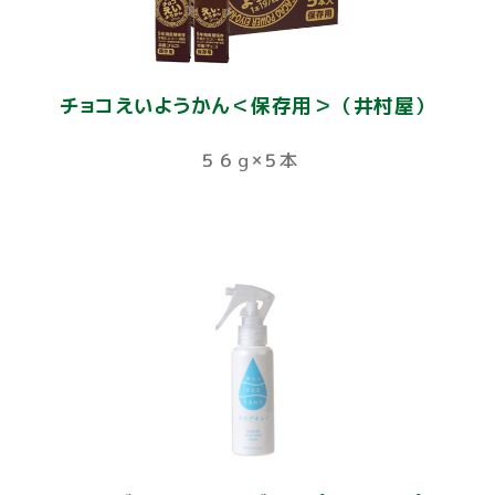
チョコえいようかん＜保存用＞（井村屋）
５６ｇ×５本