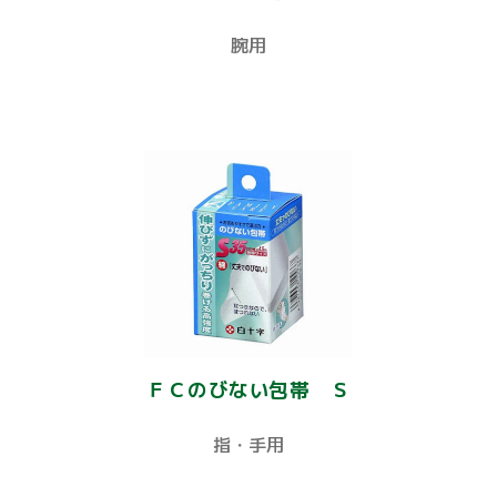
腕用
ＦＣのびない包帯 Ｓ
指・手用