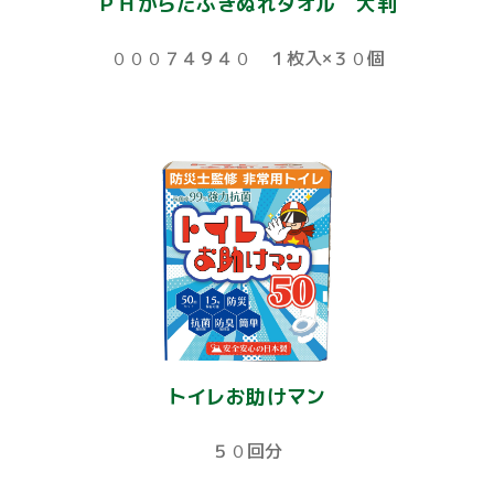
ＰＨからだふきぬれタオル 大判
０００７４９４０ １枚入×３０個
トイレお助けマン
５０回分