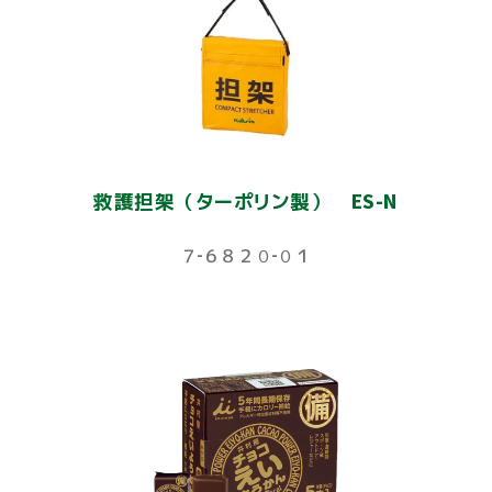
救護担架（ターポリン製） ES-N
７‐６８２０‐０１