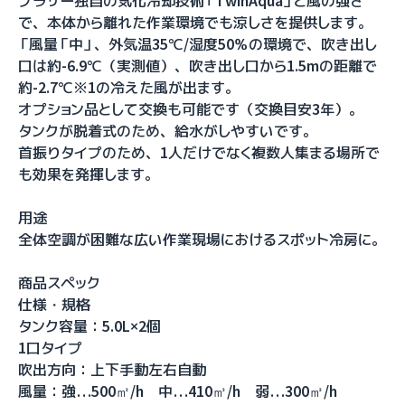
ブラザー独自の気化冷却技術「TwinAqua」と風の強さ
で、本体から離れた作業環境でも涼しさを提供します。
「風量「中」、外気温35℃/湿度50％の環境で、吹き出し
口は約-6.9℃（実測値）、吹き出し口から1.5mの距離で
約-2.7℃※1の冷えた風が出ます。
オプション品として交換も可能です（交換目安3年）。
タンクが脱着式のため、給水がしやすいです。
首振りタイプのため、1人だけでなく複数人集まる場所で
も効果を発揮します。
用途
全体空調が困難な広い作業現場におけるスポット冷房に。
商品スペック
仕様・規格
タンク容量：5.0L×2個
1口タイプ
吹出方向：上下手動左右自動
風量：強…500㎥/h 中…410㎥/h 弱…300㎥/h