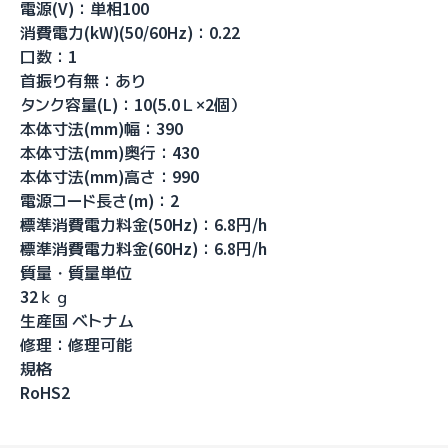
電源(V)：単相100
消費電力(kW)(50/60Hz)：0.22
口数：1
首振り有無：あり
タンク容量(L)：10(5.0Ｌ×2個）
本体寸法(mm)幅：390
本体寸法(mm)奥行：430
本体寸法(mm)高さ：990
電源コード長さ(m)：2
標準消費電力料金(50Hz)：6.8円/h
標準消費電力料金(60Hz)：6.8円/h
質量・質量単位
32ｋｇ
生産国 ベトナム
修理：修理可能
規格
RoHS2