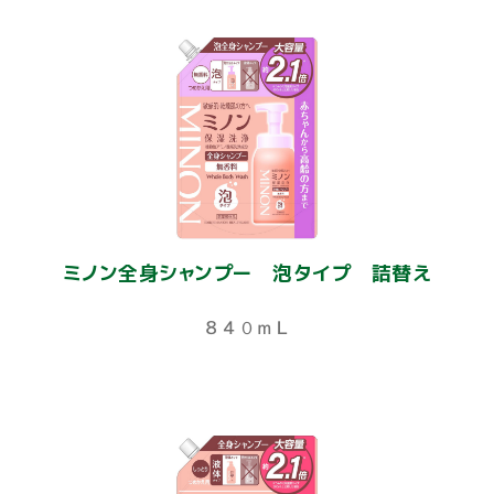
ミノン全身シャンプー 泡タイプ 詰替え
８４０ｍＬ