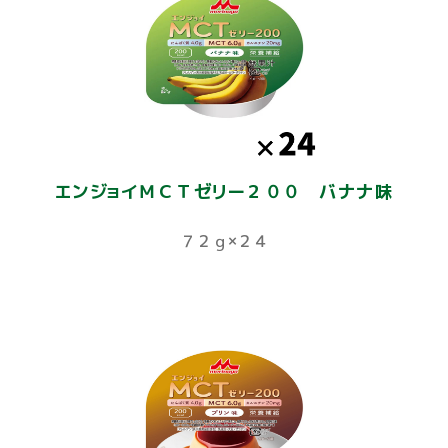
エンジョイＭＣＴゼリー２００ バナナ味
７２ｇ×２４