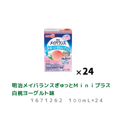
明治メイバランスぎゅっとＭｉｎｉプラス
白桃ヨーグルト味
１６７１２６２ １００ｍＬ×２４