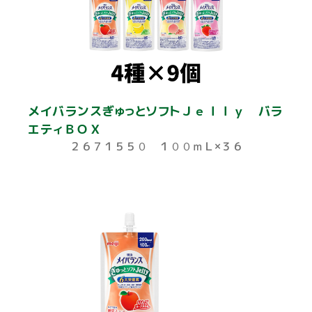
メイバランスぎゅっとソフトＪｅｌｌｙ バラ
エティＢＯＸ
２６７１５５０ １００ｍＬ×３６