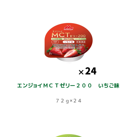
エンジョイＭＣＴゼリー２００ いちご味
７２ｇ×２４