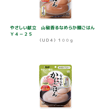
やさしい献立 山椒香るなめらか鰻ごはん
Ｙ４－２５
（ＵＤ４）１００ｇ