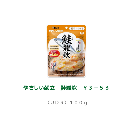
やさしい献立 鮭雑炊 Ｙ３－５３
（ＵＤ３）１００ｇ