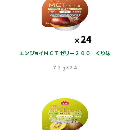
エンジョイＭＣＴゼリー２００ くり味
７２ｇ×２４