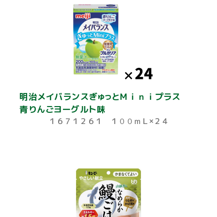
明治メイバランスぎゅっとＭｉｎｉプラス
青りんごヨーグルト味
１６７１２６１ １００ｍＬ×２４