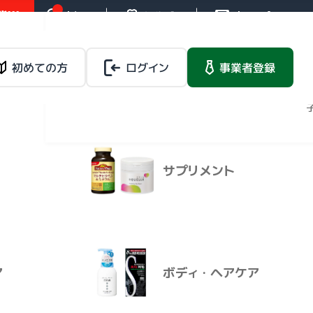
!!!
お知らせ
操作ガイド
お問い合わせ
バイタルネットレ
ンタルサービス
載品
初めての方
ログイン
健康食品
事業者登録
法人向けレンタルサー
ビス
マイページ
青りんごヨ
サプリメント
バイタルネットレ
×２４）
載品
健康食品
ンタルサービス
法人向けレンタルサービ
ス
ア
ボディ・ヘアケア
プラス 青り