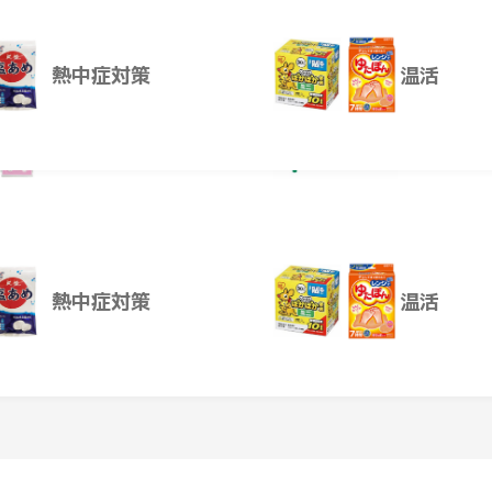
製造）、乳清たんぱく、食用油脂（なたね油、パーム分別油、V.
リン、砂糖、食塩、酵母／pH調整剤、アルギニン、乳化剤、安
熱中症対策
温活
.C、リン酸Ca、香料、甘味料（スクラロース、アセスルファムK
イアシン、パントテン酸Ca、グルコン酸銅、V.B6、V.B1、V.B2、
大豆を含む）
救急箱
レンタル
ー
抗原検査キット
熱中症対策
温活
投稿はありません。
抗原検査キット