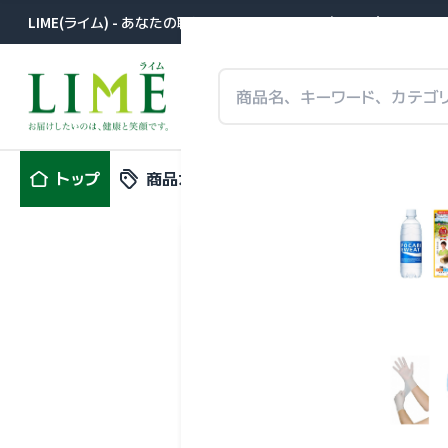
LIME(ライム) - あなたの職場に届きます。医薬品卸が提案する事
トップ
商品カテゴリ
特集
新商品
明治メイバ
ーグルト味
（株）明治 栄養食品