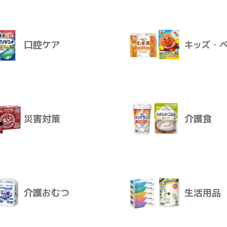
飲料
おやつ
んごヨーグルト味 １６７１２６１ 
２４
卸価格
口腔ケア
キッズ・
ログインすると卸価格を見ることが
感染対策
スキンケ
販売価格
販売価格はログイン後に設定いただ
お届けについて
災害対策
介護食
ご注文後、通常2～10日で発送とな
口腔ケア
キッズ・
ログインする
介護おむつ
生活用品
災害対策
介護食