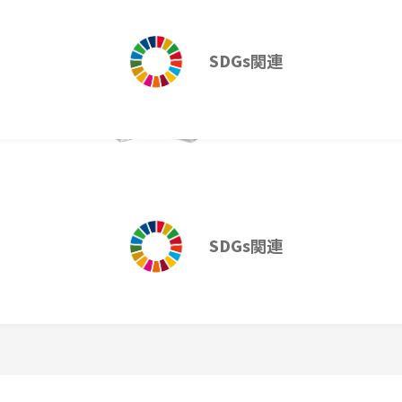
K2含有食用油脂）、乳
定剤（増粘多糖類）、ク
SDGs関連
、ソーマチン）、グルコン
V.A、葉酸、V.B12、
消耗品
花粉症対策
SDGs関連