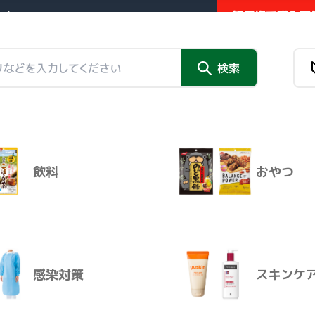
卸価格で購入可能
業者向け販売サイト
新商品
検索
チラシ掲
チラシ掲載品
情報トピックス
外部リンク
ランスぎゅっとＭｉｎｉプラス 
飲料
おやつ
（１６７１２６１ １００ｍＬ
新商品
チラシ掲
感染対策
スキンケ
商品名
明治メイバランスぎゅっとＭｉｎｉ