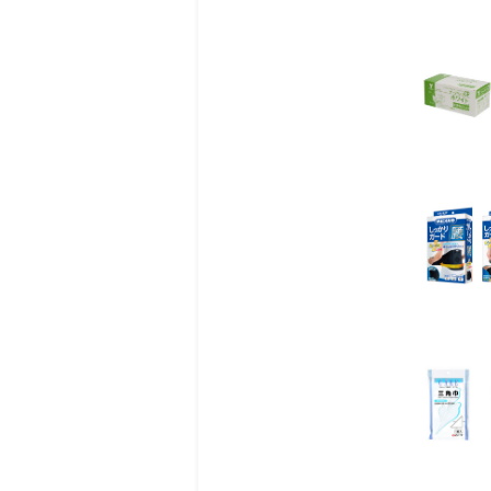
商品詳細
＜乳酸発酵させた発酵乳
遊離アルギニンも配合し
◎特長
１）１本（100ml）で2
２）バランスの良い栄養組
３）１本当たりたんぱく質
①ホエイプロテイン主体
②遊離アルギニンを配合
４）亜鉛3.0mg、鉄2.4
５）食物繊維2.5g配合
６）ビタミンミネラル配
７）飲みやすい、折り曲