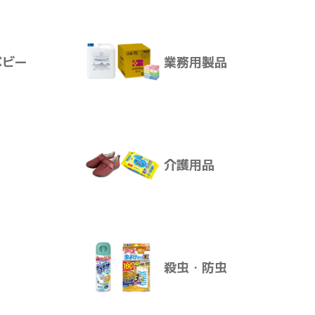
サプリメント
１００ｍＬ×
ベビー
業務用製品
できます。
ア
ボディ・ヘアケア
けます。
介護用品
ります。
ベビー
業務用製品
殺虫・防虫
介護用品