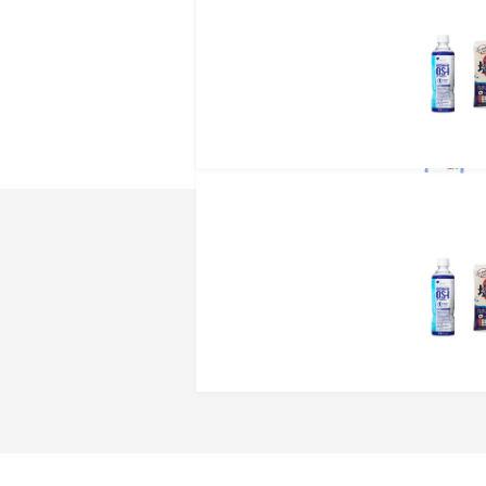
◾️原材料
液状デキストリン（国内
製品、難消化性デキスト
エン酸K、リン酸Mg、V
酸亜鉛、V.E、硫酸鉄、ナ
V.D、（一部に乳成分・
商品レビュ