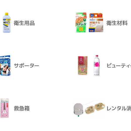
衛生用品
衛生材料
を配合＞
介護おむつ
生活用品
、幅広いシーンで食事をサポート
00kcalの少量高エネルギー設計
サポーター
ビューティ
成（脂質エネルギー比25.2%）
7.5g配合
の乳原料を乳酸発酵させて、たんぱく質源として配合（5g）
衛生用品
衛生材料
（2500mg）
mg、銅0.15mg配合
救急箱
レンタル
合
げできる蛇腹つきストロー
サポーター
ビューティ