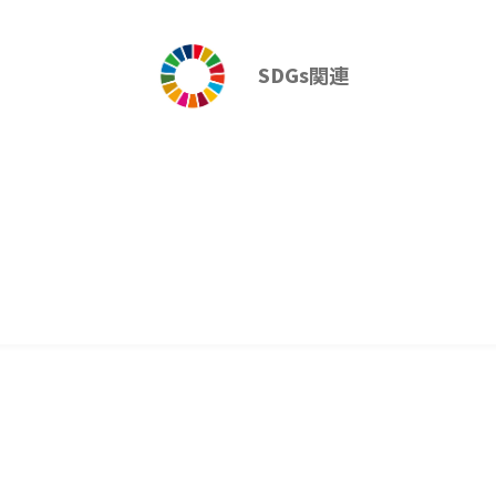
元））、野菜（セロリ、
、ブロッコリー（濃縮還
SDGs関連
、クレソン、ケール、キ
な、チコリー、きょうな、
ファもやし、芽キャベツ）
消耗品
花粉症対策
SDGs関連