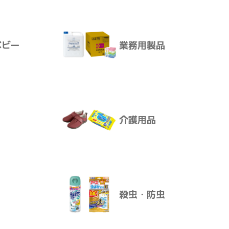
サプリメント
できます。
ベビー
業務用製品
ア
ボディ・ヘアケア
けます。
ります。
介護用品
ベビー
業務用製品
殺虫・防虫
介護用品