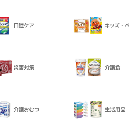
飲料
おやつ
１００％ １９０Ｇ×３０本
卸価格
ログインすると卸価格を見ることが
口腔ケア
キッズ・
販売価格
感染対策
スキンケ
販売価格はログイン後に設定いただ
お届けについて
ご注文後、通常2～10日で発送とな
災害対策
介護食
ログインする
口腔ケア
キッズ・
介護おむつ
生活用品
災害対策
介護食