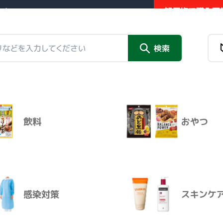
卸価格で購入可能
業者向け販売サイト
新商品
検索
チラシ掲
チラシ掲載品
情報トピックス
外部リンク
岩井無添加野菜３２種の野菜と
飲料
おやつ
０Ｇ×３０本）
新商品
チラシ掲
感染対策
スキンケ
商品名
キリン 小岩井無添加野菜３２種の