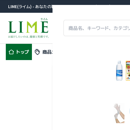
LIME(ライム) - あなたの職場に届きます。医薬品卸が提案する事
トップ
商品カテゴリ
特集
新商品
キリン 小
０％
（１９
キリンビバレッジ