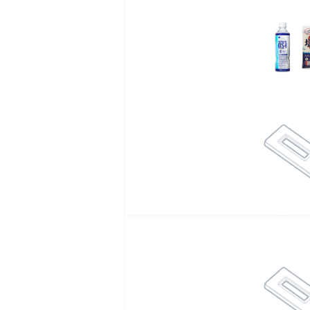
【原材料名】
濃縮にんじん（にんじん
パセリ、アスパラガス（
元）、カリフラワー（濃
ャベツ、ラディッシュ、
だいこん、のざわな、ビ