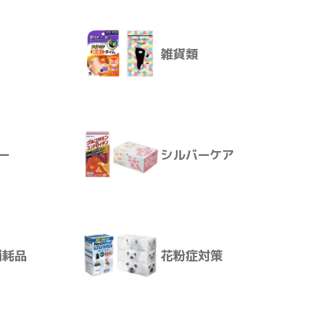
雑貨類
す。
殺虫・防虫
した。
ー
シルバーケア
雑貨類
、小岩井の品質基準で選ん
消耗品
花粉症対策
ー
シルバーケア