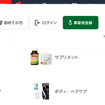
!!!
お知らせ
操作ガイド
お問い合わせ
バイタルネットレ
ンタルサービス
載品
初めての方
ログイン
健康食品
事業者登録
法人向けレンタルサー
ビス
マイページ
果実１０
サプリメント
バイタルネットレ
載品
健康食品
ンタルサービス
法人向けレンタルサービ
ス
ア
ボディ・ヘアケア
野菜と果実