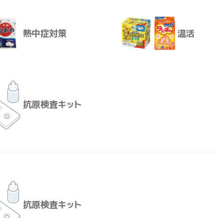
（アメリカ））、果実（ぶどう（濃縮還元）、レモン（濃縮還
濃縮還元）、赤ピーマン（濃縮還元）、キャベツ（濃縮還元）
熱中症対策
温活
縮還元）、かぼちゃ（濃縮還元）、レッドキャベツ（濃縮還元）
ほうれんそう、みつば、きゅうり、はくさい、あしたば、こまつ
ーツ、ねぎ、いんげん、レタス、りょくとうもやし、アルファル
救急箱
レンタル
抗原検査キット
熱中症対策
温活
抗原検査キット