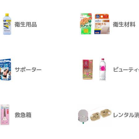
衛生用品
衛生材料
ブレンドしました。ジュース感覚でおいしく飲める贅沢な味わいで
介護おむつ
生活用品
使用
」は、香料・砂糖・食塩をつかわず、素材のおいしさをいかしま
格的な野菜ジュースの味わいを、ご堪能ください。
サポーター
ビューティ
「特定原材料等」27品目、不使用
」は、アレルギー物質を含む「特定原材料等」27品目不使用。
給をサポートします。
衛生用品
衛生材料
をブレンド
32種の野菜と果実」では、にんじんやブロッコリー、レモンなど
救急箱
レンタル
をブレンドしました。
く、贅沢な味わいを楽しめます。ギフトにもおすすめです。
サポーター
ビューティ