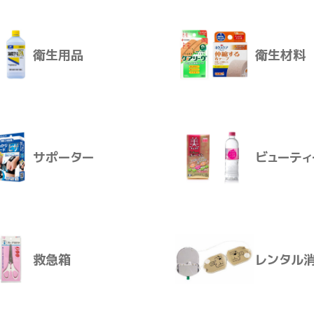
衛生用品
衛生材料
デュラショックゲージを採用していますので、75cmの高さから
ん。
介護おむつ
生活用品
水銀血圧計と同様に正確な脈波を把握できます。
ーピース型のカフ（カフとチューブ付きゴム袋）を採用し、使い
けたままでスライドでき、ゲージは360度の回転ができるので
ープからの脱着もできるので、数値の読み取りが、手元でも行
サポーター
ビューティ
衛生用品
衛生材料
0×540
、ブラダー（ゴム袋・チューブ）・ゴム球／ラテックス
ンDS44A デュラショックゲージ
救急箱
レンタル
Hg
4～40cm
サポーター
ビューティ