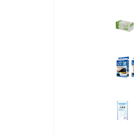
商品詳細
ウェルチ・アレン社製の
を損なうことはありませ
ギヤを使わない構造で、
医療現場で実績のあるツ
ゲージをループに取り付
が可能です。ゲージはル
◾️仕様
◯色：スカイブルー
◯カフサイズ（mm）：14
◯材質：カフ／ナイロン
◯ゲージ：ウェルチ・アレ
◯測定範囲：0～300mm
◯重量：約260g
◯カフ適応腕周サイズ：2