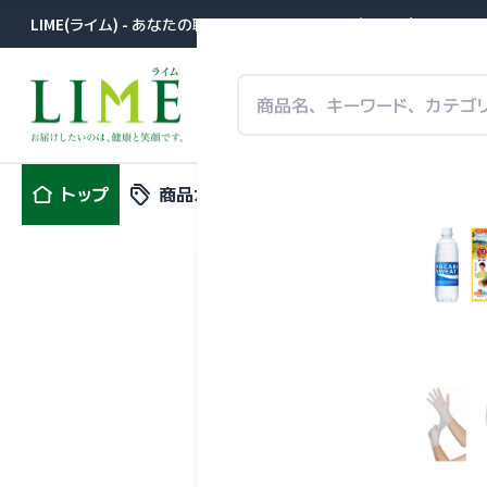
LIME(ライム) - あなたの職場に届きます。医薬品卸が提案する事
トップ
商品カテゴリ
特集
新商品
バイタルナ
６ スカイ
アズワン