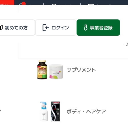
!!!
お知らせ
操作ガイド
お問い合わせ
バイタルネットレ
ンタルサービス
載品
初めての方
ログイン
健康食品
事業者登録
法人向けレンタルサー
ビス
マイページ
０９２－０
サプリメント
バイタルネットレ
載品
健康食品
ンタルサービス
法人向けレンタルサービ
ス
ア
ボディ・ヘアケア
８－７０９２