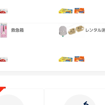
X10011000058
熱中症対策
温活
ー
救急箱
レンタル
投稿はありません。
抗原検査キット
熱中症対策
温活
抗原検査キット