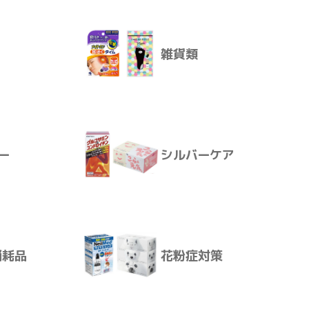
雑貨類
落としても壊れたり、精度
殺虫・防虫
やすさを追求しました。
、見やすい位置からの測定
えます。
ー
シルバーケア
雑貨類
消耗品
花粉症対策
ー
シルバーケア