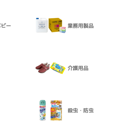
サプリメント
できます。
ベビー
業務用製品
ア
ボディ・ヘアケア
けます。
ります。
介護用品
ベビー
業務用製品
殺虫・防虫
介護用品