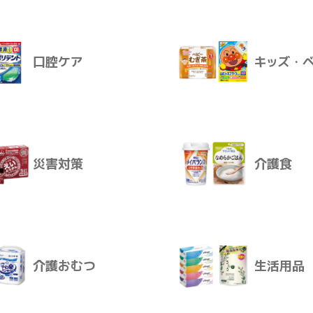
飲料
おやつ
－０６ スカイブルー 成人用
卸価格
ログインすると卸価格を見ることが
口腔ケア
キッズ・
販売価格
感染対策
スキンケ
販売価格はログイン後に設定いただ
お届けについて
ご注文後、通常2～10日で発送とな
災害対策
介護食
ログインする
口腔ケア
キッズ・
介護おむつ
生活用品
災害対策
介護食