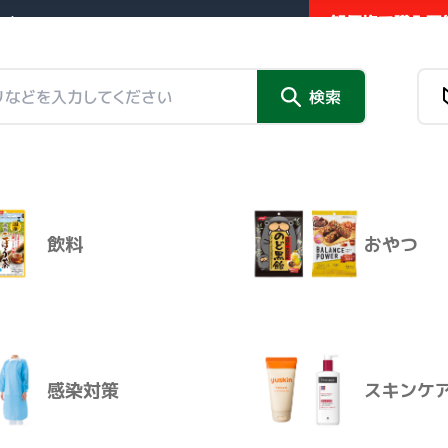
卸価格で購入可能
業者向け販売サイト
新商品
検索
チラシ掲
チラシ掲載品
情報トピックス
外部リンク
ビ アネロイド血圧計
（８－７
飲料
おやつ
ブルー 成人用）
新商品
チラシ掲
感染対策
スキンケ
商品名
バイタルナビ アネロイド血圧計 