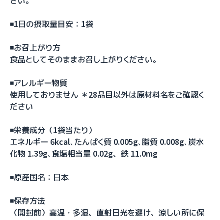
さい。
◾️1日の摂取量目安：1袋
◾️お召上がり方
食品としてそのままお召し上がりください。
◾️アレルギー物質
使用しておりません ＊28品目以外は原材料名をご確認く
ださい
◾️栄養成分（1袋当たり）
エネルギー 6kcal､たんぱく質 0.005g､脂質 0.008g､炭水
化物 1.39g､食塩相当量 0.02g、鉄 11.0mg
◾️原産国名：日本
◾️保存方法
（開封前）高温・多湿、直射日光を避け、涼しい所に保