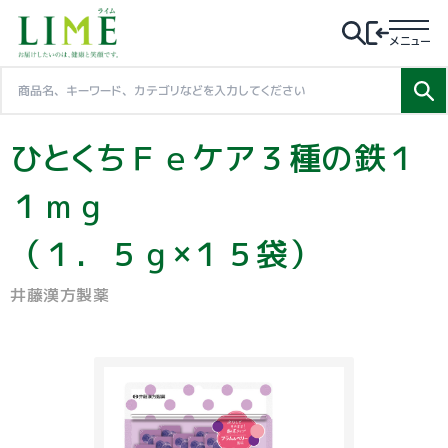
メニュー
ひとくちＦｅケア３種の鉄１
１ｍｇ
（１．５ｇ×１５袋）
井藤漢方製薬