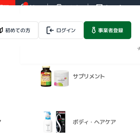
!!!
お知らせ
操作ガイド
お問い合わせ
バイタルネットレ
ンタルサービス
載品
初めての方
ログイン
健康食品
事業者登録
法人向けレンタルサー
ビス
マイページ
（１００ｍ
サプリメント
バイタルネットレ
載品
健康食品
ンタルサービス
法人向けレンタルサービ
ス
ア
ボディ・ヘアケア
ー風味 １０