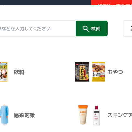
卸価格で購入可能
業者向け販売サイト
新商品
検索
チラシ掲
チラシ掲載品
情報トピックス
外部リンク
 アクティブモード ベリー風味
飲料
おやつ
新商品
チラシ掲
感染対策
スキンケ
商品名
シンクロン アクティブモード ベリ