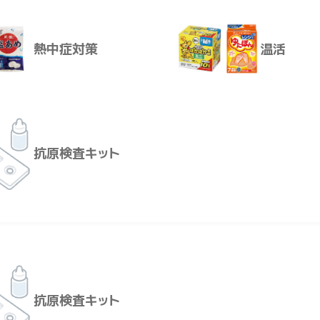
高のパフォーマンスを！ さあ、行こう！！
熱中症対策
温活
い」「大会や試合で結果を残したい」「運動やスポーツをもっと楽
いる学生さんから、これから運動を始めたいという大人の方ま
運動やスポーツに真剣に向き合い、挑戦する”あらゆる人を応援
救急箱
レンタル
1～2本を目安にお飲みください。
抗原検査キット
造)、シトルリン／酸味料、アルギニン、ロイシン、バリン、イソ
スルファム K、スクラロース、ソーマチン)、香料
熱中症対策
温活
定原材料に準ずるものも含む）：該当なし
00ml当たり））
たんぱく質：6.0g、脂質：0g、炭水化物：3.1g（糖類：0g）、食
抗原検査キット
あります。振らずに、水平にゆっくり開けてください。●妊婦お