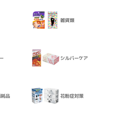
雑貨類
続けるあなたを力強くサ
殺虫・防虫
ー
シルバーケア
須アミノ酸であるBCAAを計
雑貨類
ポートします。
消耗品
花粉症対策
）
ー
シルバーケア