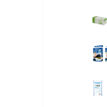
商品詳細
大谷翔平選手と興和の共
配合成分やフレーバーに
ポートします。
アクティブモードは運動
持続的なエネルギーの働
◎特長 1
運動前のアクティブチェ
シンクロンコーワ アクティ
1,000mg配合！
運動前に必要なサポート
◎特長 2
後味スッキリ! 飲みやす
飲みやすいベリー風味。