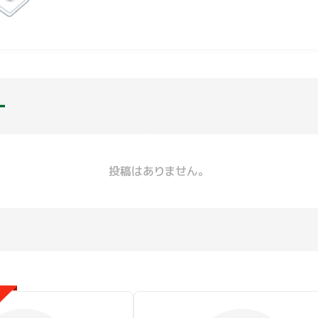
医薬品を服用中の方は医師・薬剤師にご相談のうえ、ご利用く
られた場合は、ご利用を中止し、医師に相談してください。●開
る場合がありますので、容器への衝撃、加熱や冷凍を避けてく
ー
投稿はありません。