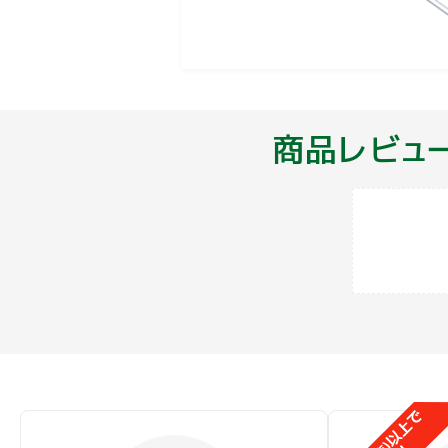
は、お控えください。●
より体に合わないと感じ
ださい。●容器が破損す
商品レビュ