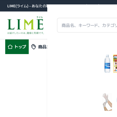
LIME(ライム) - あなたの職場に届きます。医薬品卸が提案する事
トップ
商品カテゴリ
特集
新商品
シンクロン
Ｌ×６本）
興和