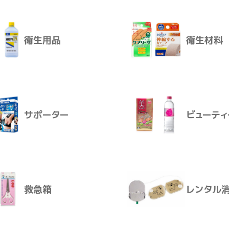
衛生用品
衛生材料
同開発によって生まれたシンクロンコーワ。
いたるまで、大谷翔平選手のこだわりが詰まった一本が、挑戦を
介護おむつ
生活用品
前におすすめ！
きや運動パフォーマンスをサポートします。
サポーター
ビューティ
ンジ
ブモードは、アルギニン1,500mg、シトルリン1,500mg、必
衛生用品
衛生材料
成分配合で持続的なエネルギーの働きや運動パフォーマンスをサ
救急箱
レンタル
い缶飲料タイプ
100mlのドリンクタイプです。（ゼロシュガー＆ゼロカフェイン
サポーター
ビューティ