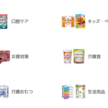
飲料
おやつ
０ｍＬ×６本
卸価格
ログインすると卸価格を見ることが
口腔ケア
キッズ・
販売価格
感染対策
スキンケ
販売価格はログイン後に設定いただ
お届けについて
ご注文後、通常2～10日で発送とな
災害対策
介護食
ログインする
口腔ケア
キッズ・
介護おむつ
生活用品
災害対策
介護食