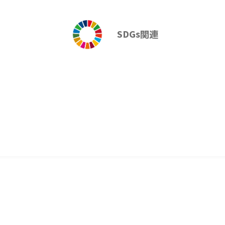
SDGs関連
しみたい」
で。
します！
消耗品
花粉症対策
ロイシン、保存料(安息香
SDGs関連
塩相当量：0.05g
よび授乳中の方のご利用