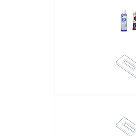
◎特長 3
シンクロンコーワで、最
「練習の成果を発揮した
部活に全力で打ち込んで
シンクロンコーワは、“
◾️お召し上がり方：1日
◾️原材料名
エリスリトール(中国製
酸 Na)、甘味料(アセ
◾️アレルギー物質（特
◾️栄養成分表示（1本（1
エネルギー：25kcal、
●中身がふき出すことが