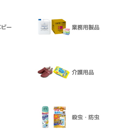
サプリメント
できます。
ベビー
業務用製品
ア
ボディ・ヘアケア
けます。
ります。
介護用品
ベビー
業務用製品
殺虫・防虫
介護用品