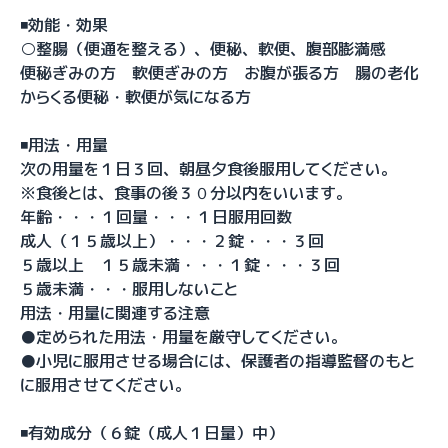
◾️効能・効果
○整腸（便通を整える）、便秘、軟便、腹部膨満感
便秘ぎみの方 軟便ぎみの方 お腹が張る方 腸の老化
からくる便秘・軟便が気になる方
◾️用法・用量
次の用量を１日３回、朝昼夕食後服用してください。
※食後とは、食事の後３０分以内をいいます。
年齢・・・１回量・・・１日服用回数
成人（１５歳以上）・・・２錠・・・３回
５歳以上 １５歳未満・・・１錠・・・３回
５歳未満・・・服用しないこと
用法・用量に関連する注意
●定められた用法・用量を厳守してください。
●小児に服用させる場合には、保護者の指導監督のもと
に服用させてください。
◾️有効成分（６錠（成人１日量）中）