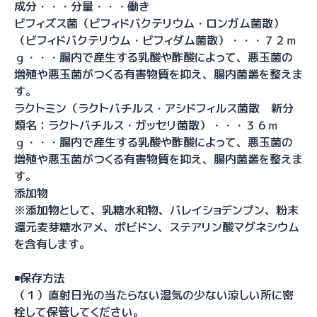
成分・・・分量・・・働き
ビフィズス菌（ビフィドバクテリウム・ロンガム菌散）
（ビフィドバクテリウム・ビフィダム菌散）・・・７２ｍ
ｇ・・・腸内で産生する乳酸や酢酸によって、悪玉菌の
増殖や悪玉菌がつくる有害物質を抑え、腸内菌叢を整えま
す。
ラクトミン（ラクトバチルス・アシドフィルス菌散 新分
類名：ラクトバチルス・ガッセリ菌散）・・・３６ｍ
ｇ・・・腸内で産生する乳酸や酢酸によって、悪玉菌の
増殖や悪玉菌がつくる有害物質を抑え、腸内菌叢を整えま
す。
添加物
※添加物として、乳糖水和物、バレイショデンプン、粉末
還元麦芽糖水アメ、ポビドン、ステアリン酸マグネシウム
を含有します。
◾️保存方法
（１）直射日光の当たらない湿気の少ない涼しい所に密
栓して保管してください。