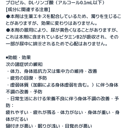
プロピル、DL-リンゴ酸（アルコール0.1mL以下）
[成分に関連する注意]
●本剤は生薬エキスを配合しているため、濁りを生じるこ
とがありますが、効果に変わりはありません。
●本剤の服用により、尿が黄色くなることがありますが、
これは本剤に含まれているビタミンB2が吸収され、その
一部が尿中に排泄されるためで心配はありません。
◾️効能・効果
次の諸症状の緩和
・体力、身体抵抗力又は集中力の維持・改善
・疲労の回復・予防
・虚弱体質（加齢による身体虚弱を含む。）に伴う身体
不調の改善・予防
・日常生活における栄養不良に伴う身体不調の改善・予
防：
疲れやすい・疲れが残る・体力がない・身体が重い・身
体がだるい
寝付きが悪い・眠りが浅い・目覚めが悪い