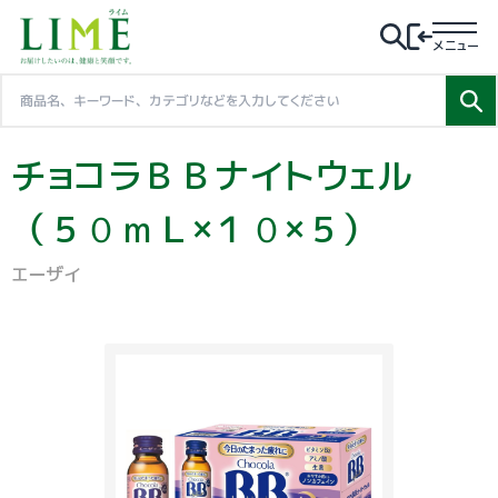
メニュー
チョコラＢＢナイトウェル
（５０ｍＬ×１０×５）
エーザイ