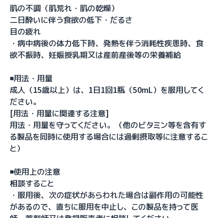
肌の不調（肌荒れ・肌の乾燥）
二日酔いに伴う食欲の低下・だるさ
目の疲れ
・病中病後の体力低下時、発熱を伴う消耗性疾患時、食
欲不振時、妊娠授乳期又は産前産後等の栄養補給
◾️用法・用量
成人（15歳以上）は、1日1回1瓶（50mL）を服用してく
ださい。
[用法・用量に関連する注意]
用法・用量を守ってください。（他のビタミン等を含有す
る製品を同時に使用する場合には過剰摂取等に注意するこ
と）
◾️使用上の注意
相談すること
・服用後、次の症状があらわれた場合は副作用の可能性
があるので、直ちに服用を中止し、この製品を持って医