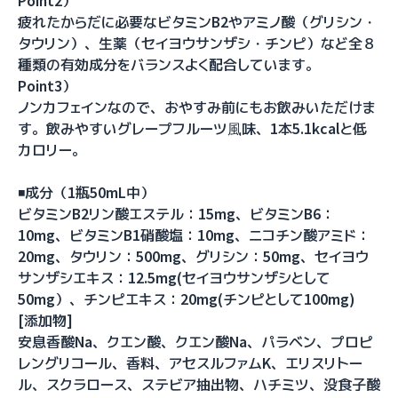
Point2）
疲れたからだに必要なビタミンB2やアミノ酸（グリシン・
タウリン）、生薬（セイヨウサンザシ・チンピ）など全８
種類の有効成分をバランスよく配合しています。
Point3）
ノンカフェインなので、おやすみ前にもお飲みいただけま
す。飲みやすいグレープフルーツ⾵味、1本5.1kcalと低
カロリー。
◾️成分（1瓶50mL中）
ビタミンB2リン酸エステル：15mg、ビタミンB6：
10mg、ビタミンB1硝酸塩：10mg、ニコチン酸アミド：
20mg、タウリン：500mg、グリシン：50mg、セイヨウ
サンザシエキス：12.5mg(セイヨウサンザシとして
50mg）、チンピエキス：20mg(チンピとして100mg)
[添加物]
安息香酸Na、クエン酸、クエン酸Na、パラベン、プロピ
レングリコール、香料、アセスルファムK、エリスリトー
ル、スクラロース、ステビア抽出物、ハチミツ、没食子酸