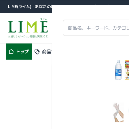
LIME(ライム) - あなたの職場に届きます。医薬品卸が提案する事
トップ
商品カテゴリ
特集
新商品
極上品もぐ
大木（セネファ）