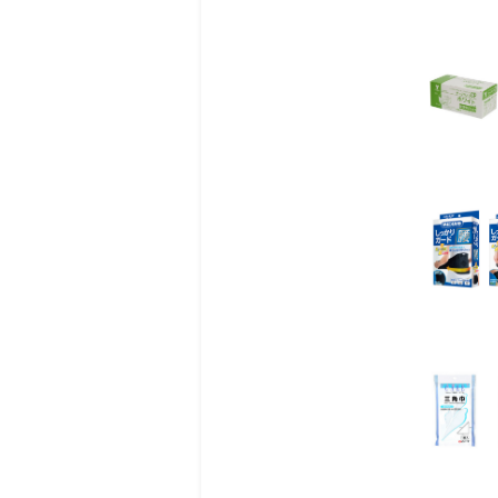
柔らかく精選された極上
柔らかく精選された極上
柔らかな繊維に仕上げら
もぐさ本来の良さを味わ
◾️使用上の注意
●初めてもぐさでお灸さ
●適量を超えて多くのも
●「灸あたり」になった
●連続してお灸をすえる
●禁止事項を守らず火傷
●妊娠中の方は使用前に
●発熱がある時はすえな
●飲酒をした時はすえな
●飲食、入浴前後一時間
●火傷痕が残っている時