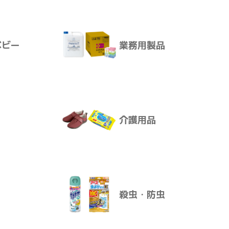
サプリメント
できます。
ベビー
業務用製品
けます。
ア
ボディ・ヘアケア
ります。
介護用品
ベビー
業務用製品
殺虫・防虫
介護用品