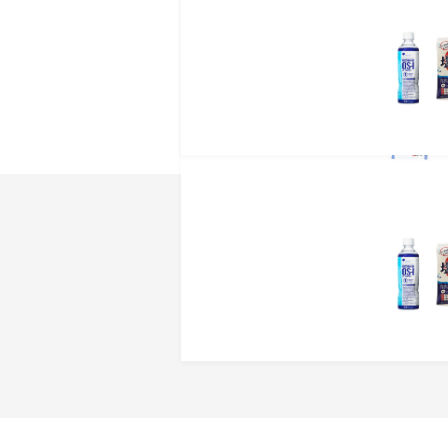
◾️保存方法
●子どもの手の届くとこ
●もぐさは湿気のないと
【原材料】伊吹もぐさ（
商品レビュ