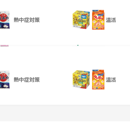
ろに保管しないでください。
熱中症対策
温活
ころで保管してください。
よもぎ）
救急箱
レンタル
ー
抗原検査キット
熱中症対策
温活
投稿はありません。
抗原検査キット