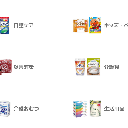
飲料
おやつ
卸価格
ログインすると卸価格を見ることが
販売価格
口腔ケア
キッズ・
販売価格はログイン後に設定いただ
お届けについて
感染対策
スキンケ
ご注文後、通常2～10日で発送とな
災害対策
介護食
ログインする
口腔ケア
キッズ・
介護おむつ
生活用品
災害対策
介護食