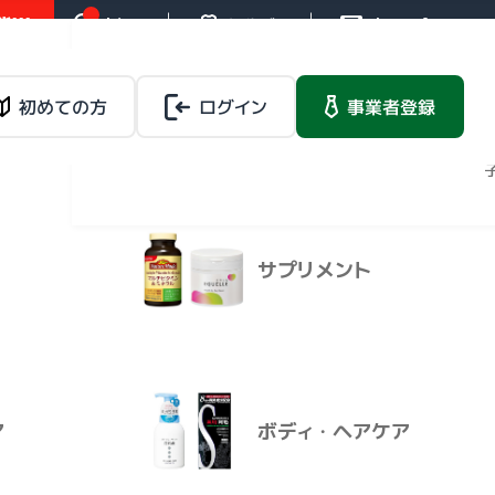
!!!
お知らせ
操作ガイド
お問い合わせ
バイタルネットレ
ンタルサービス
載品
初めての方
ログイン
健康食品
事業者登録
法人向けレンタルサー
ビス
マイページ
６．４ｇ）
サプリメント
バイタルネットレ
載品
健康食品
ンタルサービス
法人向けレンタルサービ
ス
ア
ボディ・ヘアケア
り 約６．４