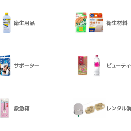
品もぐさ
衛生用品
衛生材料
品もぐさです。
れ、熱さ少なく、ほぐしやすく火立ちが柔らかです。
介護おむつ
生活用品
いたい方へおすすめです。
れる方は、鍼灸師、専門家の指導をお受けください。
サポーター
ビューティ
ぐさをすると「灸あたり」が生じますのでおやめください。
場合には、しばらくお灸を中断して安静な状態を保つようにして
とき、燃えた灰を取り除かないでください。
衛生用品
衛生材料
痕が化膿した場合は、直ちに中止し、医師または薬剤師にご相
必ず医師または鍼灸師に相談し専門家の監督の元、指示に従っ
いでください。
救急箱
レンタル
いでください。
はすえないでください。
、無理にお灸をすえると化膿しますので、絶対におやめください
サポーター
ビューティ