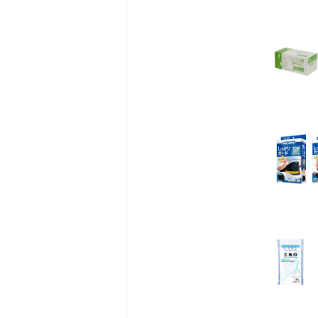
● 手の届かない背中に
● 全長約35cm。
● 3パーツの組立て式
● 強度のあるポリカー
● 塗布部分に抗菌加工を
● 使用量の目安になる
● 実用新案登録済み。
◾️成分
本体：ABS樹脂、ポリカ
塗布部：ポリエチレン
◾️使用法
1. 本体とジョイントの
2. 塗布部分のスポンジ
3. 背中にやさしくあてま