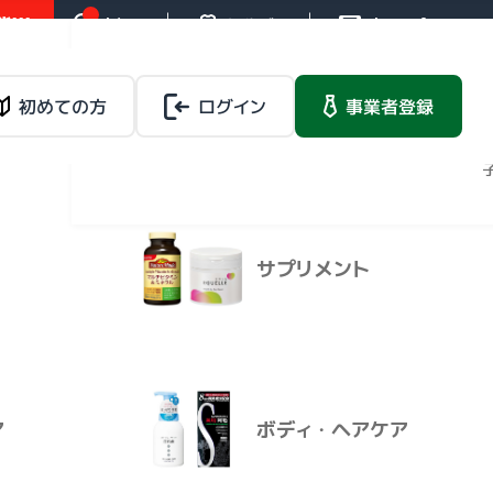
!!!
お知らせ
操作ガイド
お問い合わせ
バイタルネットレ
ンタルサービス
載品
初めての方
ログイン
健康食品
事業者登録
法人向けレンタルサー
ビス
マイページ
膏用 １本）
サプリメント
バイタルネットレ
載品
健康食品
ンタルサービス
法人向けレンタルサービ
ス
ア
ボディ・ヘアケア
手 軟膏用