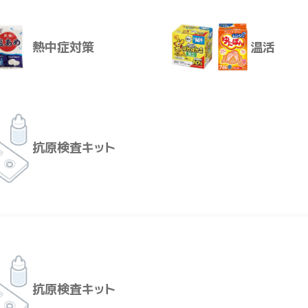
せるとき、指などをはさまないようにご注意ください。
、ゴシゴシこすらないでください。お肌を傷つけることがあります
熱中症対策
温活
、力をかけすぎないでください。破損する恐れがあります。
ご使用にならないでください。
異常があるとき、お肌に合わないときは、ご使用をおやめくださ
救急箱
レンタル
虫よけ等のご使用はさけてください。塗布部分(ブルーのスポンジ
いクリームなどは、別売りの「セヌール４ ローション・クリーム用
抗原検査キット
ます。
ださい。変形することがあります。
だくため、２～３ヶ月を目安に交換することをおすすめします。
熱中症対策
温活
師、薬剤師または登録販売者にご相談ください。
いる人
い人
注意
い所に保管してください。
抗原検査キット
湿をさけて保管してください。