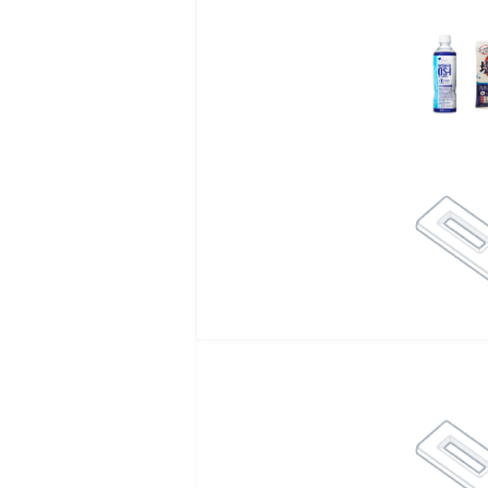
■ 使用上の注意
● パーツをつなぎ合わ
● 背中にあてるときは
● 背中にあてるときは
● 使用目的以外には、
● 傷や炎症などお肌に
● サンオイル・精油・
可能性があります。
● ローションや柔らか
落ちてしまうことがあり
● 熱湯で洗わないでく
● 衛生的にご使用いた
● 次の人は使用前に医
(1) 医師の治療を受けて
(2) 湿潤やただれのひど
■ 保管及び取扱い上の
● お子様の手の届かな
● 直射日光、高温・多