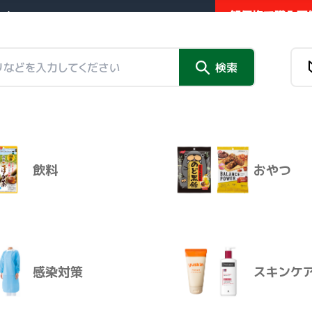
卸価格で購入可能
業者向け販売サイト
新商品
検索
チラシ掲
チラシ掲載品
情報トピックス
外部リンク
 セヌール４塗るまごの手
（軟
飲料
おやつ
新商品
チラシ掲
商品名
感染対策
スキンケ
ユースキン セヌール４塗るまごの
１本