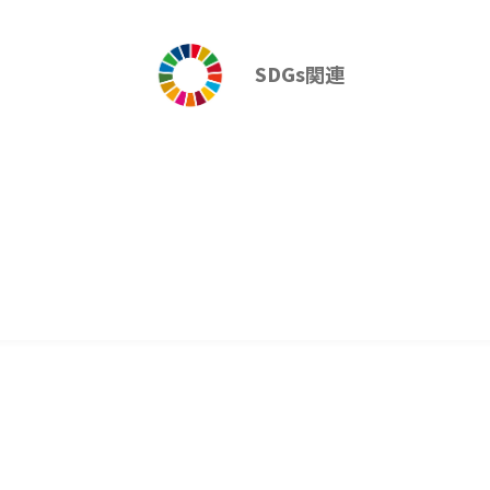
。
SDGs関連
い。
消耗品
花粉症対策
部分)に不具合が起こる
」をご使用ください。流れ
SDGs関連