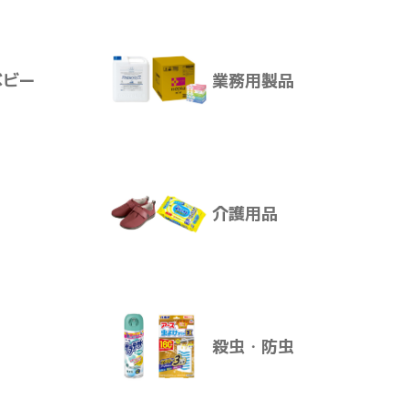
サプリメント
できます。
ベビー
業務用製品
けます。
ア
ボディ・ヘアケア
ります。
介護用品
ベビー
業務用製品
殺虫・防虫
介護用品