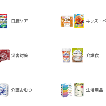
飲料
おやつ
卸価格
ログインすると卸価格を見ることが
販売価格
口腔ケア
キッズ・
販売価格はログイン後に設定いただ
お届けについて
感染対策
スキンケ
ご注文後、通常2～10日で発送とな
災害対策
介護食
ログインする
口腔ケア
キッズ・
介護おむつ
生活用品
災害対策
介護食