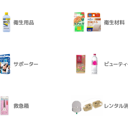
軟膏を塗るとき、孫の手のように使う道具です。
衛生用品
衛生材料
。コンパクトに収納できます。
ボネート製の接ぎ手（中央部分パーツ）です。
介護おむつ
生活用品
しています。（※抗菌試験JIS Z2801 に合格）
目盛り付きパッド。
サポーター
ビューティ
ーボネート
衛生用品
衛生材料
矢印→をあわせ、カチッとはめて3つのパーツをつなぎます。
救急箱
レンタル
に軟膏を適量のばします。
す。
サポーター
ビューティ