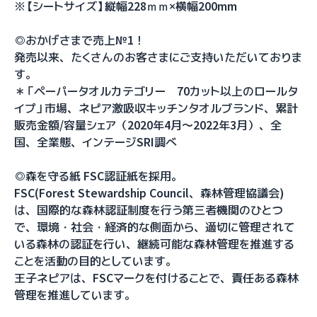
※【シートサイズ】縦幅228ｍｍ×横幅200mm
◎おかげさまで売上№1！
発売以来、たくさんのお客さまにご支持いただいておりま
す。
＊「ペーパータオルカテゴリー 70カット以上のロールタ
イプ」市場、ネピア激吸収キッチンタオルブランド、累計
販売金額/容量シェア（2020年4月～2022年3月）、全
国、全業態、インテージSRI調べ
◎森を守る紙 FSC認証紙を採用。
FSC(Forest Stewardship Council、森林管理協議会)
は、国際的な森林認証制度を行う第三者機関のひとつ
で、環境・社会・経済的な側面から、適切に管理されて
いる森林の認証を行い、継続可能な森林管理を推進する
ことを活動の目的としています。
王子ネピアは、FSCマークを付けることで、責任ある森林
管理を推進しています。