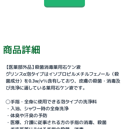
商品詳細
【医薬部外品】殺菌消毒薬用石ケン液
グリンスα泡タイプはイソプロピルメチルフェノール（殺
菌成分）を0.3w/v%含有しており、皮膚の殺菌・消毒及
び洗浄に適している薬用石ケン液です。
◯手指・全身に使用できる泡タイプの洗浄料
・入浴、シャワー時の全身洗浄
・体臭や汗臭の予防
・医療、介護に従事される方の手指の消毒、殺菌