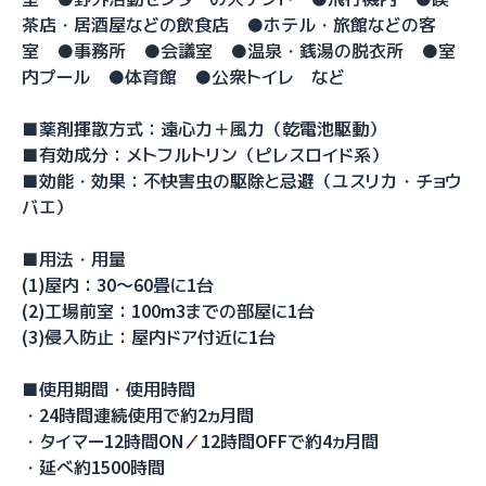
茶店・居酒屋などの飲食店 ●ホテル・旅館などの客
室 ●事務所 ●会議室 ●温泉・銭湯の脱衣所 ●室
内プール ●体育館 ●公衆トイレ など
■薬剤揮散方式：遠心力＋風力（乾電池駆動）
■有効成分：メトフルトリン（ピレスロイド系）
■効能・効果：不快害虫の駆除と忌避（ユスリカ・チョウ
バエ）
■用法・用量
(1)屋内：30～60畳に1台
(2)工場前室：100m3までの部屋に1台
(3)侵入防止：屋内ドア付近に1台
■使用期間・使用時間
・24時間連続使用で約2ヵ月間
・タイマー12時間ON／12時間OFFで約4ヵ月間
・延べ約1500時間