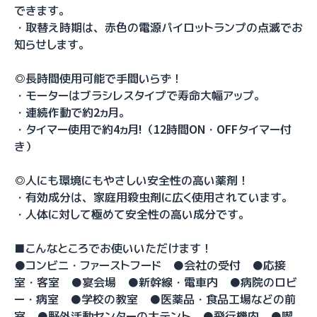
できます。
・取替え時期は、赤色の電源パイロットランプの点滅でお
知らせします。
◎長時間使用可能で手間いらず！
・モーターはブラシレスタイプで寿命大幅アップ。
・連続作動で約2ヵ月。
・タイマー使用で約4ヵ月!（12時間ON・OFFタイマー付
き）
◎人にも環境にもやさしい安全性の高い薬剤！
・有効成分は、家庭用殺虫剤に広く使用されています。
・人体に対して極めて安全性の高い成分です。
■こんなところでお使いいただけます！
●コンビニ・ファーストフード ●会社の受付 ●応接
室・客室 ●宴会場 ●新幹線・電車内 ●病院のロビ
ー・病室 ●学校の教室 ●医薬品・食品工場などの前
室 ●野外活動センターの大テント ●飛行機内 ●喫