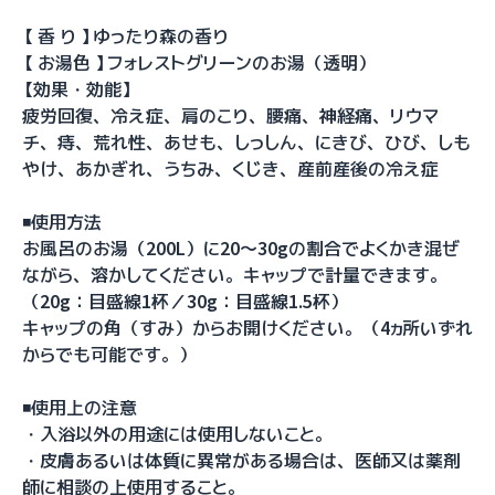
【 香 り 】ゆったり森の香り
【 お湯色 】フォレストグリーンのお湯（透明）
【効果・効能】
疲労回復、冷え症、肩のこり、腰痛、神経痛、リウマ
チ、痔、荒れ性、あせも、しっしん、にきび、ひび、しも
やけ、あかぎれ、うちみ、くじき、産前産後の冷え症
◾️使用方法
お風呂のお湯（200L）に20～30gの割合でよくかき混ぜ
ながら、溶かしてください。キャップで計量できます。
（20g：目盛線1杯／30g：目盛線1.5杯）
キャップの角（すみ）からお開けください。（4ヵ所いずれ
からでも可能です。）
◾️使用上の注意
・入浴以外の用途には使用しないこと。
・皮膚あるいは体質に異常がある場合は、医師又は薬剤
師に相談の上使用すること。