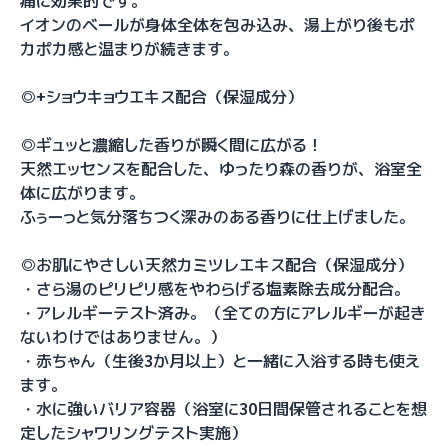
痛に効果的です。
イオンのベールが身体全体を包み込み、湯上がり後もポ
カポカ感と温まりが続きます。
◎+ショウキョウエキス配合（保湿成分）
◎ギュッと濃縮した香りが瞬く間に広がる！
天然エッセンスを配合した、ゆったり森の香りが、浴室全
体に広がります。
ふぅーっと気分落ちつく深みのある香りに仕上げました。
◎お肌にやさしい天然カミツレエキス配合（保湿成分）
・さら湯のピリピリ感をやわらげる塩素除去成分配合。
・アレルギーテスト済み。（全ての方にアレルギーが起き
ないわけではありません。）
・赤ちゃん（生後3か月以上）と一緒に入浴する時も使え
ます。
・水に強いバリア容器（浴室に30日間保管されることを想
定したシャワリングテスト実施）