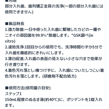
■用途
部分入れ歯、歯列矯正金具の洗浄(一部の部分入れ歯には
使用できません)
■製品特長
1.強力除菌:一日中使った入れ歯に繁殖したカビの一種や
ニオイの原因菌を99.9%*除菌します。*GSK調べ(in
vitro)
2.速効洗浄:1回目からの使用でも、洗浄時間わずか5分で
入れ歯を徹底的にきれいにします。
3.漂白促進:入れ歯の表面の見えない小さな穴まで効果が
行き渡ります。
4.着色汚れ落とし:傷つけずに、入れ歯についたしつこい着
色汚れを落とします。(研磨剤不配合処方)
■使用方法(使用量の目安)
ステップ1
150mL程度のぬるま湯(約40℃)に、ポリデントを1錠入れ
ます。