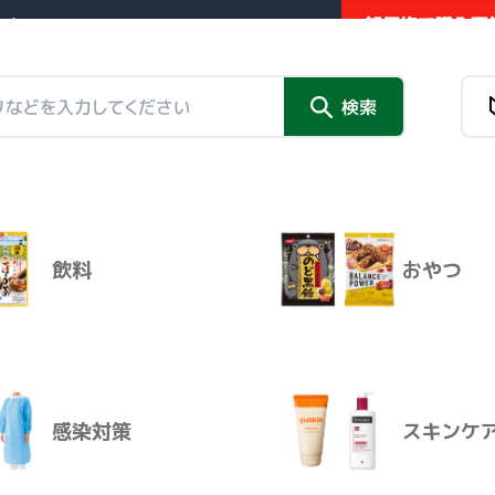
卸価格で購入可能
業者向け販売サイト
新商品
検索
チラシ掲
チラシ掲載品
情報トピックス
外部リンク
 ＳＴＥＰ０
（３８ｍＬ）
飲料
おやつ
新商品
チラシ掲
商品名
感染対策
スキンケ
レノビーゴ ＳＴＥＰ０ ３８ｍＬ
卸価格