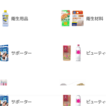
ノビーゴは、 1991年に誕生した子ども用のフッ素入り歯みが
が生え始めた0歳から。
衛生用品
衛生材料
その後のおやつを食べ始めたころに。
介護おむつ
生活用品
て、お使いいただけます。
歯予防法
ゴで歯の隅々にマイナスイオンのフッ素を行きわたらせれば歯の
サポーター
ビューティ
になりにくくなります。
衛生用品
衛生材料
ー
救急箱
レンタル
投稿はありません。
サポーター
ビューティ