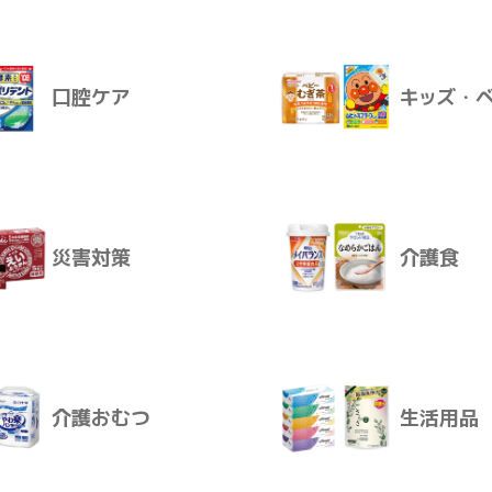
飲料
おやつ
ログインすると卸価格を見ることが
販売価格
販売価格はログイン後に設定いただ
口腔ケア
キッズ・
お届けについて
ご注文後、通常2～10日で発送とな
感染対策
スキンケ
ログインする
災害対策
介護食
口腔ケア
キッズ・
介護おむつ
生活用品
災害対策
介護食