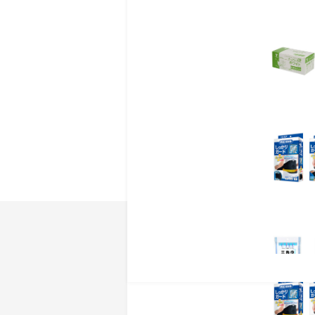
医薬品メーカーが作ったレ
●STEP0(ゼロ)は、歯
●STEP1(ワン)は、
お子さまの成長に合わせ
家庭で簡単にできるむし
歯磨きスプレーレノビー
パタイトになり、むし歯
商品レビュ