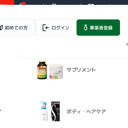
!!!
お知らせ
操作ガイド
お問い合わせ
バイタルネットレ
ンタルサービス
載品
初めての方
ログイン
健康食品
事業者登録
法人向けレンタルサー
ビス
マイページ
サプリメント
バイタルネットレ
載品
健康食品
ンタルサービス
法人向けレンタルサービ
ス
ア
ボディ・ヘアケア