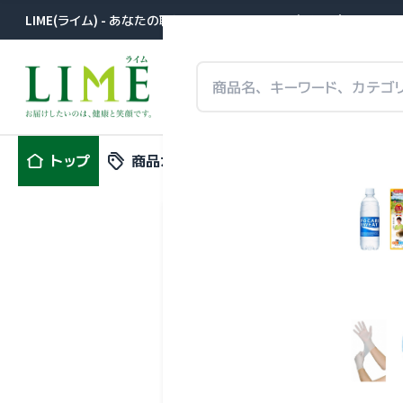
LIME(ライム) - あなたの職場に届きます。医薬品卸が提案する事
トップ
商品カテゴリ
特集
新商品
レノビーゴ
大木