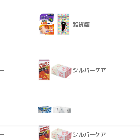
き。
雑貨類
殺虫・防虫
表面は丈夫なフルオロア
ー
シルバーケア
雑貨類
消耗品
花粉症対策
ー
シルバーケア