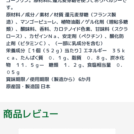
ゴープリン。原材料に還元麦芽糖を使っておりヘルシーで
す。
原材料／成分／素材／材質 還元麦芽糖（フランス製
造）、マンゴーピューレ、植物油脂／ゲル化剤（増粘多糖
類）、酸味料、香料、カロテノイド色素、甘味料（スクラ
ロース）、カゼインＮａ、安定剤（ペクチン）、酸化防
止剤（ビタミンＣ）、（一部に乳成分を含む）
栄養成分 ［１個（５２ｇ）当たり］エネルギー ３５ｋ
ｃａ、たんぱく質 ０．１ｇ、脂質 ０．８ｇ、炭水化
物 １１．５ｇ― 糖類 １．２ｇ、食塩相当量 ０．
０５ｇ
賞味期限／使用期限（製造から） 6か月
原産国・製造国 日本
商品レビュー